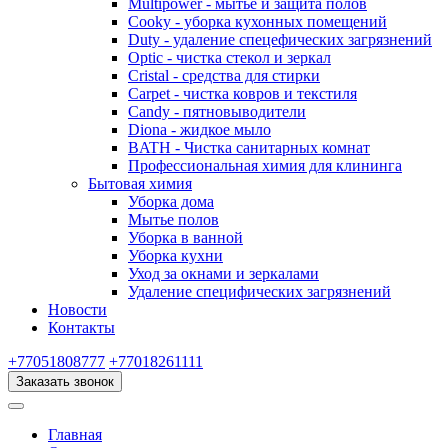
Multipower - мытье и защита полов
Cooky - уборка кухонных помещений
Duty - удаление спецефических загрязнений
Optic - чистка стекол и зеркал
Cristal - средства для стирки
Carpet - чистка ковров и текстиля
Candy - пятновыводители
Diona - жидкое мыло
BATH - Чистка санитарных комнат
Профессиональная химия для клининга
Бытовая химия
Уборка дома
Мытье полов
Уборка в ванной
Уборка кухни
Уход за окнами и зеркалами
Удаление специфических загрязнений
Новости
Контакты
+77051808777
+77018261111
Заказать звонок
Главная