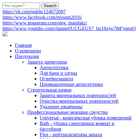
https://vk.com/public124672097
https://www.facebook.com/prosept2016/
https://www.instagram.com/oleg_ipandakz/
https://www.youtube.com/channel/UCGZGS7_bu16xjw78tFyqeuQ
Главная
О компании
Продукция
Защита древесины
Антисептики
Для бани и сауны
Огнебиозащита
Промышленные антисептики
Строительная химия
Защита минеральных поверхностей
Очистка минеральных поверхностей
Удаление ржавчины
Профессиональные моющие средства
Universal - комплексная уборка помещений
Bath - уборка санитарных комнат и
бассейнов
Flox - нейтрализаторы запаха