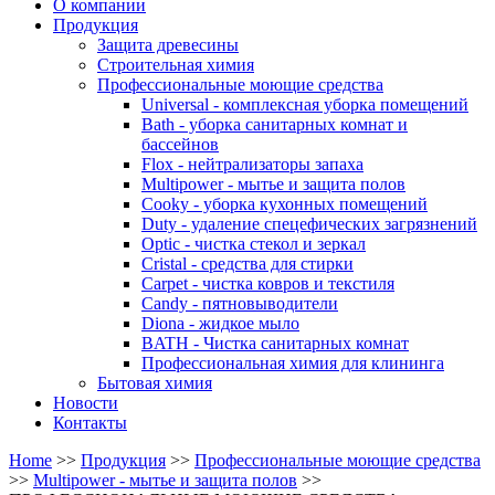
О компании
Продукция
Защита древесины
Строительная химия
Профессиональные моющие средства
Universal - комплексная уборка помещений
Bath - уборка санитарных комнат и
бассейнов
Flox - нейтрализаторы запаха
Multipower - мытье и защита полов
Cooky - уборка кухонных помещений
Duty - удаление спецефических загрязнений
Optic - чистка стекол и зеркал
Cristal - средства для стирки
Carpet - чистка ковров и текстиля
Candy - пятновыводители
Diona - жидкое мыло
BATH - Чистка санитарных комнат
Профессиональная химия для клининга
Бытовая химия
Новости
Контакты
Home
>>
Продукция
>>
Профессиональные моющие средства
>>
Multipower - мытье и защита полов
>>