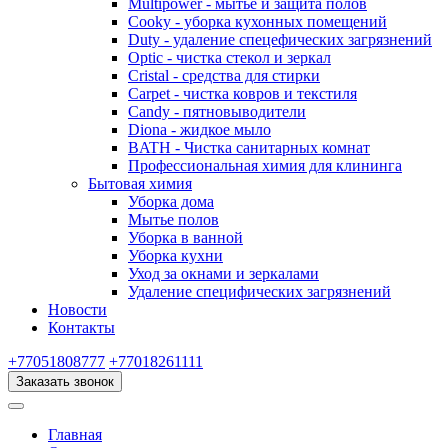
Multipower - мытье и защита полов
Cooky - уборка кухонных помещений
Duty - удаление спецефических загрязнений
Optic - чистка стекол и зеркал
Cristal - средства для стирки
Carpet - чистка ковров и текстиля
Candy - пятновыводители
Diona - жидкое мыло
BATH - Чистка санитарных комнат
Профессиональная химия для клининга
Бытовая химия
Уборка дома
Мытье полов
Уборка в ванной
Уборка кухни
Уход за окнами и зеркалами
Удаление специфических загрязнений
Новости
Контакты
+77051808777
+77018261111
Заказать звонок
Главная