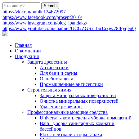
https://vk.com/public124672097
https://www.facebook.com/prosept2016/
https://www.instagram.com/oleg_ipandakz/
https://www.youtube.com/channel/UCGZGS7_bu16xjw78tFyqeuQ
Главная
О компании
Продукция
Защита древесины
Антисептики
Для бани и сауны
Огнебиозащита
Промышленные антисептики
Строительная химия
Защита минеральных поверхностей
Очистка минеральных поверхностей
Удаление ржавчины
Профессиональные моющие средства
Universal - комплексная уборка помещений
Bath - уборка санитарных комнат и
бассейнов
Flox - нейтрализаторы запаха