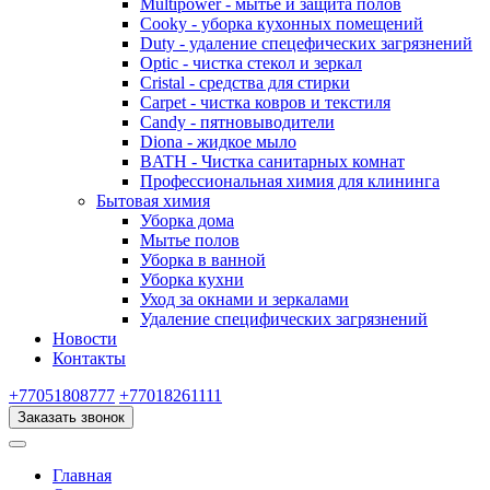
Multipower - мытье и защита полов
Cooky - уборка кухонных помещений
Duty - удаление спецефических загрязнений
Optic - чистка стекол и зеркал
Cristal - средства для стирки
Carpet - чистка ковров и текстиля
Candy - пятновыводители
Diona - жидкое мыло
BATH - Чистка санитарных комнат
Профессиональная химия для клининга
Бытовая химия
Уборка дома
Мытье полов
Уборка в ванной
Уборка кухни
Уход за окнами и зеркалами
Удаление специфических загрязнений
Новости
Контакты
+77051808777
+77018261111
Заказать звонок
Главная