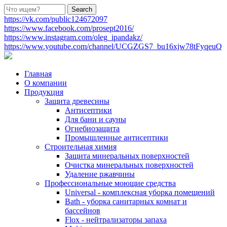
https://vk.com/public124672097
https://www.facebook.com/prosept2016/
https://www.instagram.com/oleg_ipandakz/
https://www.youtube.com/channel/UCGZGS7_bu16xjw78tFyqeuQ
Главная
О компании
Продукция
Защита древесины
Антисептики
Для бани и сауны
Огнебиозащита
Промышленные антисептики
Строительная химия
Защита минеральных поверхностей
Очистка минеральных поверхностей
Удаление ржавчины
Профессиональные моющие средства
Universal - комплексная уборка помещений
Bath - уборка санитарных комнат и
бассейнов
Flox - нейтрализаторы запаха