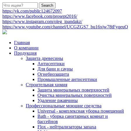
https://vk.com/public124672097
https://www.facebook.com/prosept2016/
https://www.instagram.com/oleg_ipandakz/
https://www.youtube.com/channel/UCGZGS7_bu16xjw78tFyqeuQ
Главная
О компании
Продукция
Защита древесины
Антисептики
Для бани и сауны
Огнебиозащита
Промышленные антисептики
Строительная химия
Защита минеральных поверхностей
Очистка минеральных поверхностей
Удаление ржавчины
Профессиональные моющие средства
Universal - комплексная уборка помещений
Bath - уборка санитарных комнат и
бассейнов
Flox - нейтрализаторы запаха