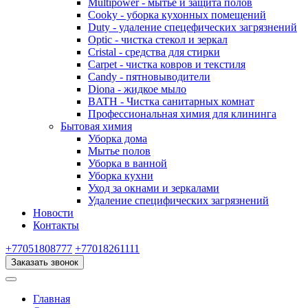
Multipower - мытье и защита полов
Cooky - уборка кухонных помещений
Duty - удаление спецефических загрязнений
Optic - чистка стекол и зеркал
Cristal - средства для стирки
Carpet - чистка ковров и текстиля
Candy - пятновыводители
Diona - жидкое мыло
BATH - Чистка санитарных комнат
Профессиональная химия для клининга
Бытовая химия
Уборка дома
Мытье полов
Уборка в ванной
Уборка кухни
Уход за окнами и зеркалами
Удаление специфических загрязнений
Новости
Контакты
+77051808777
+77018261111
Заказать звонок
Главная