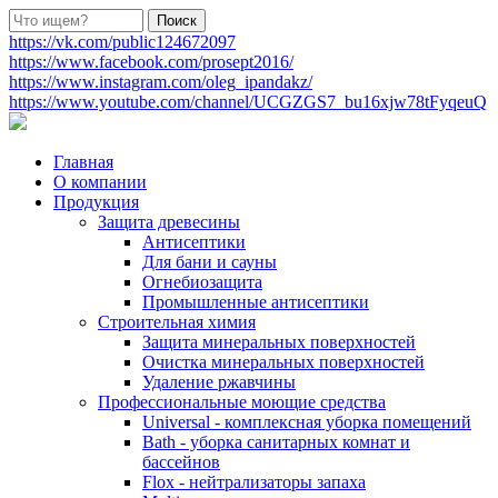
https://vk.com/public124672097
https://www.facebook.com/prosept2016/
https://www.instagram.com/oleg_ipandakz/
https://www.youtube.com/channel/UCGZGS7_bu16xjw78tFyqeuQ
Главная
О компании
Продукция
Защита древесины
Антисептики
Для бани и сауны
Огнебиозащита
Промышленные антисептики
Строительная химия
Защита минеральных поверхностей
Очистка минеральных поверхностей
Удаление ржавчины
Профессиональные моющие средства
Universal - комплексная уборка помещений
Bath - уборка санитарных комнат и
бассейнов
Flox - нейтрализаторы запаха