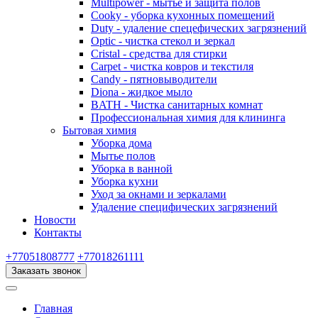
Multipower - мытье и защита полов
Cooky - уборка кухонных помещений
Duty - удаление спецефических загрязнений
Optic - чистка стекол и зеркал
Cristal - средства для стирки
Carpet - чистка ковров и текстиля
Candy - пятновыводители
Diona - жидкое мыло
BATH - Чистка санитарных комнат
Профессиональная химия для клининга
Бытовая химия
Уборка дома
Мытье полов
Уборка в ванной
Уборка кухни
Уход за окнами и зеркалами
Удаление специфических загрязнений
Новости
Контакты
+77051808777
+77018261111
Заказать звонок
Главная