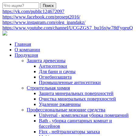
https://vk.com/public124672097
https://www.facebook.com/prosept2016/
https://www.instagram.com/oleg_ipandakz/
https://www.youtube.com/channel/UCGZGS7_bu16xjw78tFyqeuQ
Главная
О компании
Продукция
Защита древесины
Антисептики
Для бани и сауны
Огнебиозащита
Промышленные антисептики
Строительная химия
Защита минеральных поверхностей
Очистка минеральных поверхностей
Удаление ржавчины
Профессиональные моющие средства
Universal - комплексная уборка помещений
Bath - уборка санитарных комнат и
бассейнов
Flox - нейтрализаторы запаха