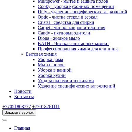
Multipower - мытье и защита полов
Cooky - уборка кухонных помещений
Duty - удаление спецефических загрязнений
Optic - чистка стекол и зеркал
Cristal - средства для стирки
Carpet - чистка ковров и текстиля
Candy - пятновыводители
Diona - жидкое мыло
BATH - Чистка санитарных комнат
Профессиональная химия для клининга
Бытовая химия
Уборка дома
Мытье полов
Уборка в ванной
Уборка кухни
Уход за окнами и зеркалами
Удаление специфических загрязнений
Новости
Контакты
+77051808777
+77018261111
Заказать звонок
Главная