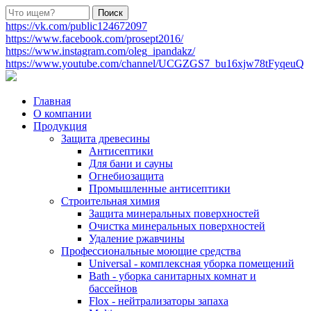
https://vk.com/public124672097
https://www.facebook.com/prosept2016/
https://www.instagram.com/oleg_ipandakz/
https://www.youtube.com/channel/UCGZGS7_bu16xjw78tFyqeuQ
Главная
О компании
Продукция
Защита древесины
Антисептики
Для бани и сауны
Огнебиозащита
Промышленные антисептики
Строительная химия
Защита минеральных поверхностей
Очистка минеральных поверхностей
Удаление ржавчины
Профессиональные моющие средства
Universal - комплексная уборка помещений
Bath - уборка санитарных комнат и
бассейнов
Flox - нейтрализаторы запаха