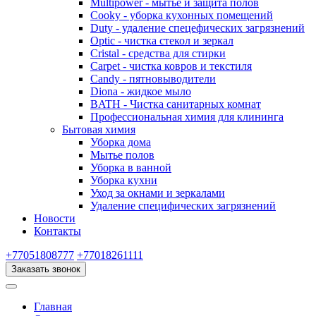
Multipower - мытье и защита полов
Cooky - уборка кухонных помещений
Duty - удаление спецефических загрязнений
Optic - чистка стекол и зеркал
Cristal - средства для стирки
Carpet - чистка ковров и текстиля
Candy - пятновыводители
Diona - жидкое мыло
BATH - Чистка санитарных комнат
Профессиональная химия для клининга
Бытовая химия
Уборка дома
Мытье полов
Уборка в ванной
Уборка кухни
Уход за окнами и зеркалами
Удаление специфических загрязнений
Новости
Контакты
+77051808777
+77018261111
Заказать звонок
Главная