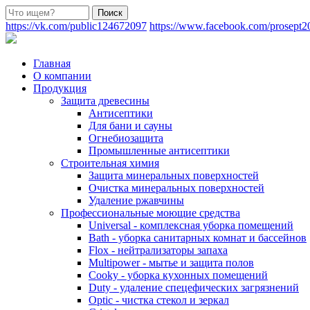
https://vk.com/public124672097
https://www.facebook.com/prosept2
Главная
О компании
Продукция
Защита древесины
Антисептики
Для бани и сауны
Огнебиозащита
Промышленные антисептики
Строительная химия
Защита минеральных поверхностей
Очистка минеральных поверхностей
Удаление ржавчины
Профессиональные моющие средства
Universal - комплексная уборка помещений
Bath - уборка санитарных комнат и бассейнов
Flox - нейтрализаторы запаха
Multipower - мытье и защита полов
Cooky - уборка кухонных помещений
Duty - удаление спецефических загрязнений
Optic - чистка стекол и зеркал