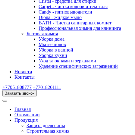
Cristal - средства для стирки
Carpet - чистка ковров и текстиля
Candy - пятновыводители
Diona - жидкое мыло
BATH - Чистка санитарных комнат
Профессиональная химия для клининга
Бытовая химия
Уборка дома
Мытье полов
Уборка в ванной
Уборка кухни
Уход за окнами и зеркалами
Удаление специфических загрязнений
Новости
Контакты
+77051808777
+77018261111
Заказать звонок
Главная
О компании
Продукция
Защита древесины
Строительная химия