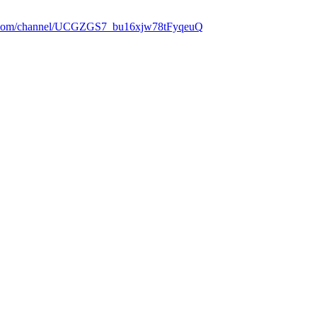
e.com/channel/UCGZGS7_bu16xjw78tFyqeuQ