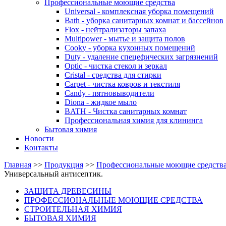
Профессиональные моющие средства
Universal - комплексная уборка помещений
Bath - уборка санитарных комнат и бассейнов
Flox - нейтрализаторы запаха
Multipower - мытье и защита полов
Cooky - уборка кухонных помещений
Duty - удаление спецефических загрязнений
Optic - чистка стекол и зеркал
Cristal - средства для стирки
Carpet - чистка ковров и текстиля
Candy - пятновыводители
Diona - жидкое мыло
BATH - Чистка санитарных комнат
Профессиональная химия для клининга
Бытовая химия
Новости
Контакты
Главная
>>
Продукция
>>
Профессиональные моющие средств
Универсальный антисептик.
ЗАЩИТА ДРЕВЕСИНЫ
ПРОФЕССИОНАЛЬНЫЕ МОЮЩИЕ СРЕДСТВА
СТРОИТЕЛЬНАЯ ХИМИЯ
БЫТОВАЯ ХИМИЯ